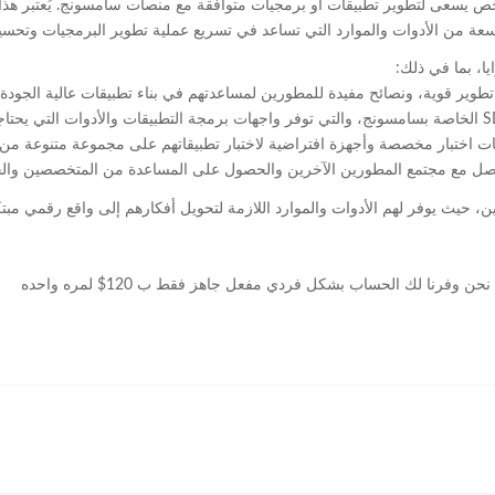
عى لتطوير تطبيقات أو برمجيات متوافقة مع منصات سامسونج. يُعتبر هذا الحس
 من الأدوات والموارد التي تساعد في تسريع عملية تطوير البرمجيات وتحسينه
، بما في ذلك:
ن، حيث يوفر لهم الأدوات والموارد اللازمة لتحويل أفكارهم إلى واقع رقمي مب
نا لك الحساب بشكل فردي مفعل جاهز فقط ب 120$ لمره واحده