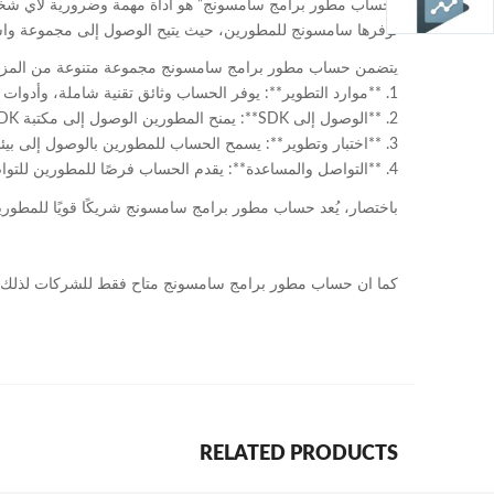
“حساب مطور برامج سامسونج” هو أداة مهمة وضرورية لأي شخص يس
توفرها سامسونج للمطورين، حيث يتيح الوصول إلى مجموعة واسعة
يتضمن حساب مطور برامج سامسونج مجموعة متنوعة من المزايا
1. **موارد التطوير**: يوفر الحساب وثائق تقنية شاملة، وأدوات تطوير قوية، ونصائح مفيدة للمطورين لمساعدتهم في بناء تطبيقات عالية الجودة.
2. **الوصول إلى SDK**: يمنح المطورين الوصول إلى مكتبة SDK الخاصة بسامسونج، والتي توفر واجهات برمجة التطبيقات والأدوات التي يحتاجونها لبناء تطبيقات متوافقة مع أجهزة سامسونج.
3. **اختبار وتطوير**: يسمح الحساب للمطورين بالوصول إلى بيئات اختبار مخصصة وأجهزة افتراضية لاختبار تطبيقاتهم على مجموعة متنوعة من أجهزة سامسونج قبل إطلاقها.
4. **التواصل والمساعدة**: يقدم الحساب فرصًا للمطورين للتواصل مع مجتمع المطورين الآخرين والحصول على المساعدة من المتخصصين والخبراء.
باختصار، يُعد حساب مطور برامج سامسونج شريكًا قويًا للمطوري
كما ان حساب مطور برامج سامسونج متاح فقط للشركات لذلك نحن وفر
RELATED PRODUCTS