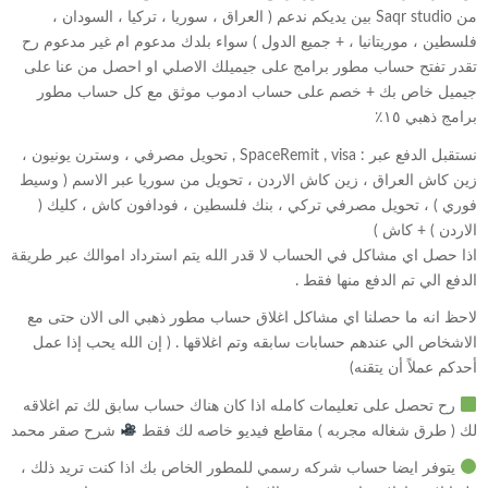
من Saqr studio بين يديكم ندعم ( العراق ، سوريا ، تركيا ، السودان ،
فلسطين ، موريتانيا ، + جميع الدول ) سواء بلدك مدعوم ام غير مدعوم رح
تقدر تفتح حساب مطور برامج على جيميلك الاصلي او احصل من عنا على
جيميل خاص بك + خصم على حساب ادموب موثق مع كل حساب مطور
برامج ذهبي ١٥٪؜
نستقبل الدفع عبر : SpaceRemit , visa , تحويل مصرفي ، وسترن يونيون ،
زين كاش العراق ، زين كاش الاردن ، تحويل من سوريا عبر الاسم ( وسيط
فوري ) ، تحويل مصرفي تركي ، بنك فلسطين ، فودافون كاش ، كليك (
الاردن ) + كاش )
اذا حصل اي مشاكل في الحساب لا قدر الله يتم استرداد اموالك عبر طريقة
الدفع الي تم الدفع منها فقط .
لاحظ انه ما حصلنا اي مشاكل اغلاق حساب مطور ذهبي الى الان حتى مع
الاشخاص الي عندهم حسابات سابقه وتم اغلاقها . ( إن الله يحب إذا عمل
أحدكم عملاً أن يتقنه)
رح تحصل على تعليمات كامله اذا كان هناك حساب سابق لك تم اغلاقه
لك ( طرق شغاله مجربه ) مقاطع فيديو خاصه لك فقط
شرح صقر محمد
يتوفر ايضا حساب شركه رسمي للمطور الخاص بك اذا كنت تريد ذلك ،