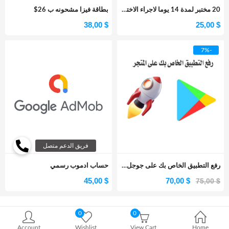
20 مختبر لمدة 14 يوما لاجراء الاختبار المغلق لتطبيقك
بطاقة فيزا مشحونه ب 26$
38,00
$
25,00
$
-7%
رفع التطبيق الخاص بك على جوجل بلاي
حساب ادموب رسمي
45,00
$
70,00
$
75,00
$
0
0
Account
Wishlist
View Cart
Home