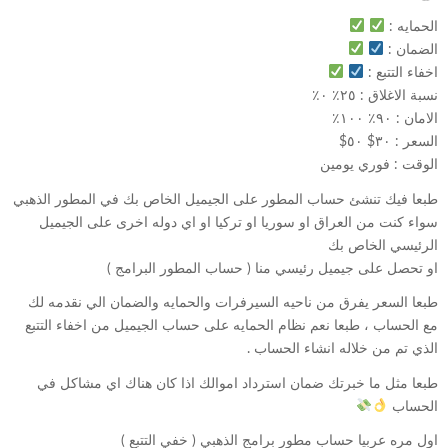
الحمايه :
الضمان :
اخفاء التتبع :
نسبة الاغلاق : ٢٥٪؜ ٠٪؜
الامان : ٩٠٪؜ ١٠٠٪؜
السعر : ٣٠$ ٥٠$
الوقت : فوري يومين
طبعا فيك تنشئ حساب المطور على الجيميل الخاص بك في المطور الذهبي
سواء كنت من العراق او سوريا او تركيا او اي دوله اخرى على الجيميل
الرئيسي الخاص بك
او تحصل على جيميل رئيسي منا ( حساب المطور البرامج )
طبعا السعر يفرق من ناحيه السيرفرات والحمايه والضمان الي نقدمه لك
مع الحساب ، طبعا نعم نظام الحمايه على حساب الجيميل من اخفاء التتبع
الذي تم من خلاله انشاء الحساب .
طبعا مثل ما خبرتك ضمان استرداد اموالك اذا كان هناك اي مشاكل في
الحساب
اول مره عربيا حساب مطور برامج الذهبي ( خفي التتبع )