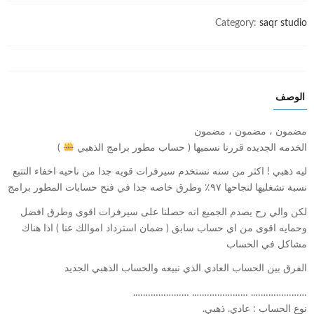
Category:
saqr studio
الوصف
مضمون ، مضمون ، مضمون
الخدمه الجديده قررنا نسميها ( حساب مطور برامج الذهبي
)
ليه ذهبي ! اكثر من سنه نستخدم سيرفرات قويه جدا من ناحيه اخفاء التتبع
نسبة تشغليها لنجاحها ٩٧٪؜ وطرق خاصه جدا في فتح حسابات المطور برامج
لكن والي رح يصدم الجميع انه حصلنا على سيرفرات اقوى وطرق افضل
وحمايه اقوى من اي حساب سابق ( ضمان استرداد اموالك عنا ) اذا هناك
مشاكل في الحساب
الفرق بين الحساب العادي الذي نبيعه والحساب الذهبي الجديد
…………………. …………………. ………………….
نوع الحساب : عادي. ذهبي.