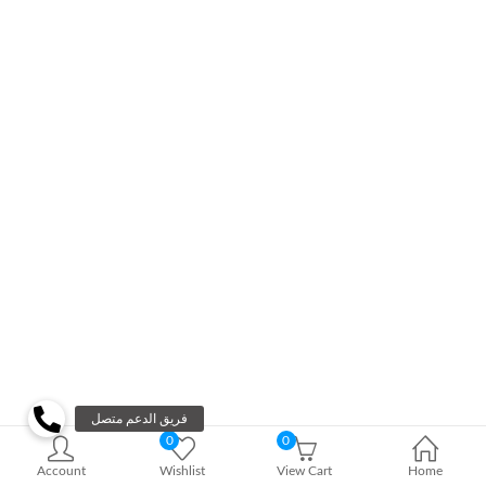
0
0
Account
Wishlist
View Cart
Home